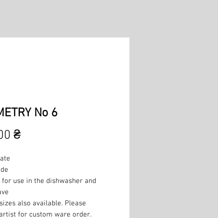
ETRY No 6
Ціна
00 ₴
late
de
 for use in the dishwasher and
ave
izes also available. Please
artist for custom ware order.