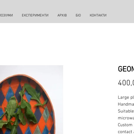
ПОЗІУМИ
ЕКСПЕРИМЕНТИ
АРХІВ
БІО
КОНТАКТИ
GEOM
400,
Large p
Handma
Suitable
microw
Custom s
contact 