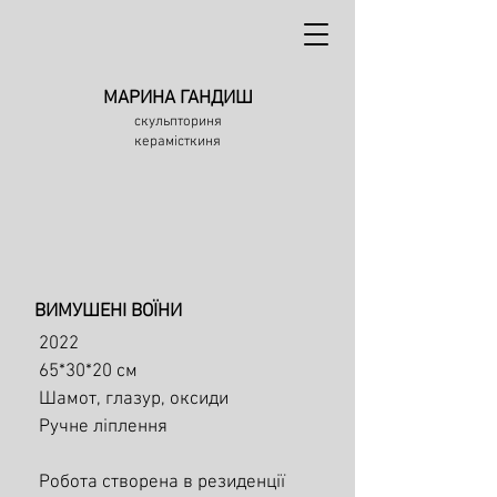
МАРИНА ГАНДИШ
скульпториня
керамісткиня
ВИМУШЕНІ ВОЇНИ
2022
65*30*20 см
Шамот, глазур, оксиди
Ручне ліплення
Робота створена в резиденції