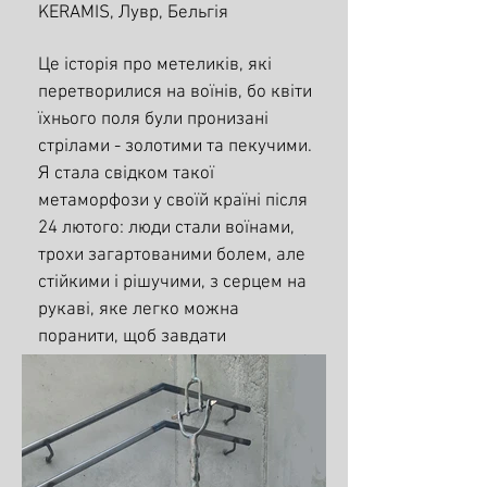
KERAMIS, Лувр, Бельгія
Це історія про метеликів, які
перетворилися на воїнів, бо квіти
їхнього поля були пронизані
стрілами - золотими та пекучими.
Я стала свідком такої
метаморфози у своїй країні після
24 лютого: люди стали воїнами,
трохи загартованими болем, але
стійкими і рішучими, з серцем на
рукаві, яке легко можна
поранити, щоб завдати
найбільшого болю.