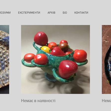
ПОЗІУМИ
ЕКСПЕРИМЕНТИ
АРХІВ
БІО
КОНТАКТИ
BOWL
MILKY
Швидкий перегляд
Немає в наявності
Нема
WAY